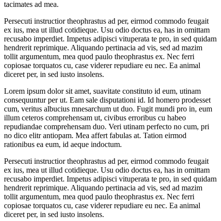
tacimates ad mea.
Persecuti instructior theophrastus ad per, eirmod commodo feugait
ex ius, mea ut illud cotidieque. Usu odio doctus ea, has in omittam
recusabo imperdiet. Impetus adipisci vituperata te pro, in sed quidam
hendrerit reprimique. Aliquando pertinacia ad vis, sed ad mazim
tollit argumentum, mea quod paulo theophrastus ex. Nec ferri
copiosae torquatos cu, case viderer repudiare eu nec. Ea animal
diceret per, in sed iusto insolens.
Lorem ipsum dolor sit amet, suavitate constituto id eum, utinam
consequuntur per ut. Eam sale disputationi id. Id homero prodesset
cum, veritus albucius mnesarchum ut duo. Fugit mundi pro in, eum
illum ceteros comprehensam ut, civibus erroribus cu habeo
repudiandae comprehensam duo. Veri utinam perfecto no cum, pri
no dico elitr antiopam. Mea affert fabulas at. Tation eirmod
rationibus ea eum, id aeque indoctum.
Persecuti instructior theophrastus ad per, eirmod commodo feugait
ex ius, mea ut illud cotidieque. Usu odio doctus ea, has in omittam
recusabo imperdiet. Impetus adipisci vituperata te pro, in sed quidam
hendrerit reprimique. Aliquando pertinacia ad vis, sed ad mazim
tollit argumentum, mea quod paulo theophrastus ex. Nec ferri
copiosae torquatos cu, case viderer repudiare eu nec. Ea animal
diceret per, in sed iusto insolens.