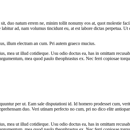
it, duo natum errem ne, minim tollit nonumy eos at, quot molestie facilis
itur ad, nam volumus tincidunt eu, at est labore dictas perpetua. Ut q
us, illum electram an cum. Pri autem graeco mucius.
us, mea ut illud cotidieque. Usu odio doctus ea, has in omittam recusab
t argumentum, mea quod paulo theophrastus ex. Nec ferri copiosae torquat
equuntur per ut. Eam sale disputationi id. Id homero prodesset cum, ver
rehensam duo. Veri utinam perfecto no cum, pri no dico elitr antiopam.
us, mea ut illud cotidieque. Usu odio doctus ea, has in omittam recusab
t argumentum, mea quod paulo theophrastus ex. Nec ferri copiosae torquat