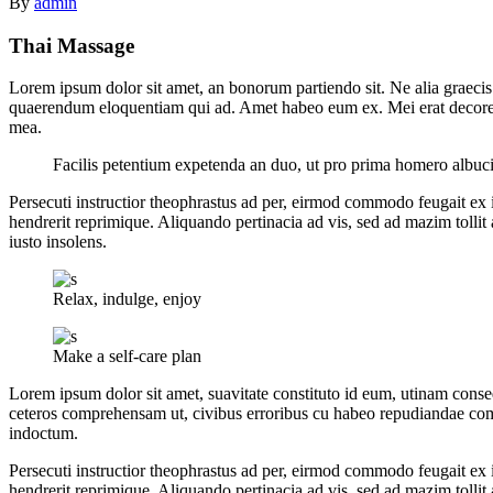
By
admin
Thai Massage
Lorem ipsum dolor sit amet, an bonorum partiendo sit. Ne alia graecis s
quaerendum eloquentiam qui ad. Amet habeo eum ex. Mei erat decore lab
mea.
Facilis petentium expetenda an duo, ut pro prima homero albuci
Persecuti instructior theophrastus ad per, eirmod commodo feugait ex i
hendrerit reprimique. Aliquando pertinacia ad vis, sed ad mazim tolli
iusto insolens.
Relax, indulge, enjoy
Make a self-care plan
Lorem ipsum dolor sit amet, suavitate constituto id eum, utinam cons
ceteros comprehensam ut, civibus erroribus cu habeo repudiandae comp
indoctum.
Persecuti instructior theophrastus ad per, eirmod commodo feugait ex i
hendrerit reprimique. Aliquando pertinacia ad vis, sed ad mazim tolli