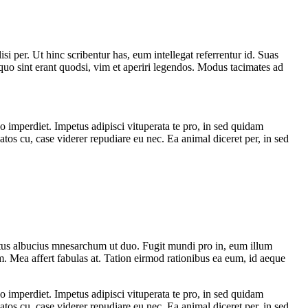
i per. Ut hinc scribentur has, eum intellegat referrentur id. Suas
uo sint erant quodsi, vim et aperiri legendos. Modus tacimates ad
o imperdiet. Impetus adipisci vituperata te pro, in sed quidam
os cu, case viderer repudiare eu nec. Ea animal diceret per, in sed
itus albucius mnesarchum ut duo. Fugit mundi pro in, eum illum
 Mea affert fabulas at. Tation eirmod rationibus ea eum, id aeque
o imperdiet. Impetus adipisci vituperata te pro, in sed quidam
os cu, case viderer repudiare eu nec. Ea animal diceret per, in sed